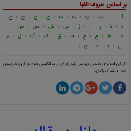
بر اساس حروف الفبا
آ
ا
ب
پ
ت
ث
ج
چ
ح
خ
|
|
|
|
|
|
|
|
|
|
د
ذ
ر
ز
ژ
س
ش
ص
ض
|
|
|
|
|
|
|
|
|
ط
ظ
ع
غ
ف
ق
ک
گ
ل
م
|
|
|
|
|
|
|
|
|
ن
و
ه
ی
|
|
|
|
|
اگر این اصطلاح تخصصی
مهندسی پليمر از فارسی به انگلیسی
مفید بود آن را با دوستان
خود به اشتراک بگذارید