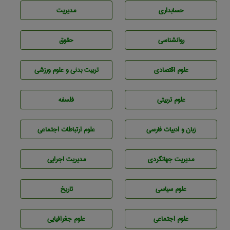
حسابداری
مديريت
روانشناسی
حقوق
علوم اقتصادی
تربيت بدنی و علوم ورزشی
علوم تربيتی
فلسفه
زبان و ادبيات فارسی
علوم ارتباطات اجتماعی
مديريت جهانگردی
مديريت اجرايی
علوم سياسی
تاريخ
علوم اجتماعی
علوم جغرافيايی