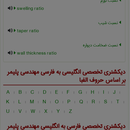
نسبت تورم
swelling ratio
نسبت شیب
taper ratio
نسبت ضخامت دیواره
wall thickness ratio
دیکشنری تخصصی انگلیسی به فارسی
مهندسی پليمر
بر اساس حروف الفبا
A
B
C
D
E
F
G
H
I
J
|
|
|
|
|
|
|
|
|
|
K
L
M
N
O
P
Q
R
S
T
|
|
|
|
|
|
|
|
|
|
U
V
W
X
Y
Z
|
|
|
|
|
دیکشنری تخصصی فارسی به انگلیسی
مهندسی پليمر