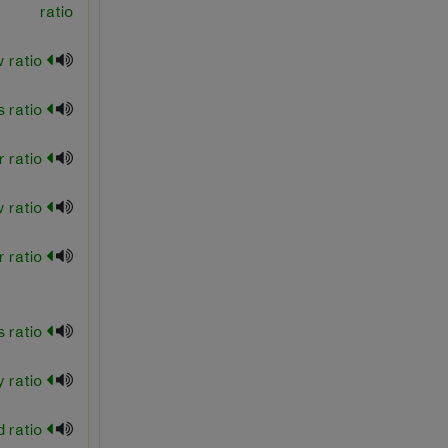
ratio
melt flow ratio
minor poisson's ratio
molar ratio
natural draw ratio
pigment binder ratio
poisson's ratio
reactivity ratio
speed ratio