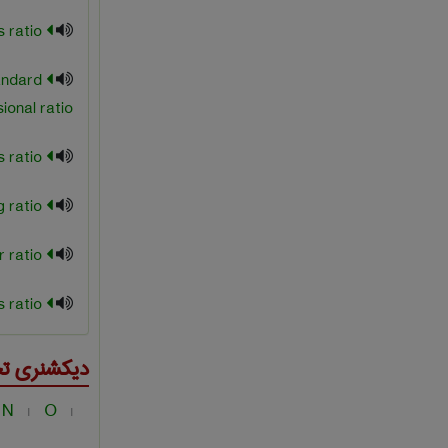
squareness ratio
andard
ional ratio
stiffness ratio
swelling ratio
taper ratio
wall thickness ratio
دیکشنری ت
N
O
|
|