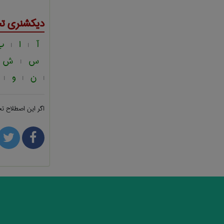
دیکشنری ت
آ
ا
ب
|
|
س
ش
|
ن
و
|
|
|
اگر این اصطلاح