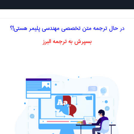
جستجو د
در حال ترجمه متن تخصصی مهندسی پليمر هستی!؟
بسپرش به ترجمه البرز
يمر
نسبت تراکم
compression 
اصلاح و بهبو
ا اصطلاح تخصصی
انگلیسی COMPRESSION RATIO
نسبت منظر(طول به قطر) ،