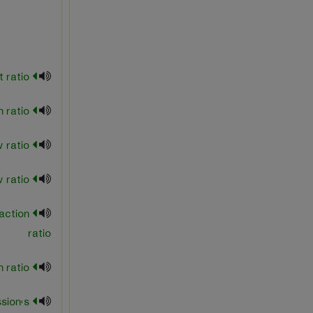
creep contract ratio
draw down ratio
draw ratio
flow ratio
raction
ratio
lateral strain ratio
sion's