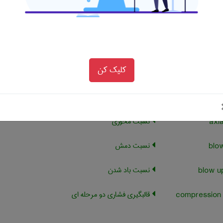
نسبت عرض به ارتفاع یا طول به
قطر ذره را گویند نسبت منظر
گویای میزان کشیدگی ذره است
هرچه میزان این نسبت از یک
بزرگتر باشد نشان دهنده غیر
کلیک کن
کروی تر بودن ذره است برای
ذرات کروی نسبت منظر برابر
یک است
نسبت محوری
نسبت دمش
نسبت باد شدن
قالبگیری فشاری دو مرحله ای
compression 