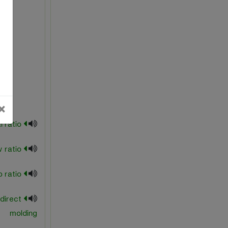
بستن
×
axial ratio
blow ratio
blow up ratio
direct
molding