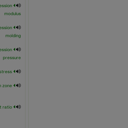
ession
modulus
ession
molding
ession
pressure
compression stress
compression zone
contrast ratio