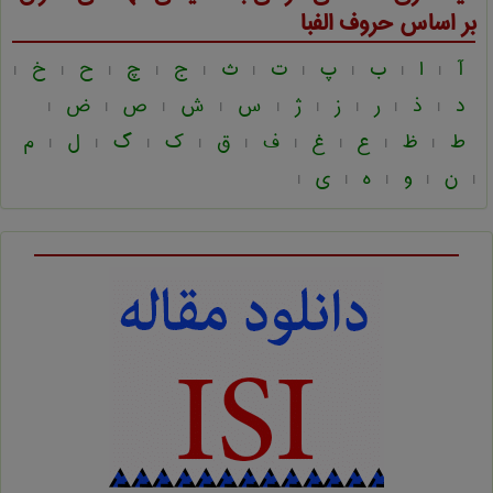
بر اساس حروف الفبا
آ
ا
ب
پ
ت
ث
ج
چ
ح
خ
|
|
|
|
|
|
|
|
|
|
د
ذ
ر
ز
ژ
س
ش
ص
ض
|
|
|
|
|
|
|
|
|
ط
ظ
ع
غ
ف
ق
ک
گ
ل
م
|
|
|
|
|
|
|
|
|
ن
و
ه
ی
|
|
|
|
|