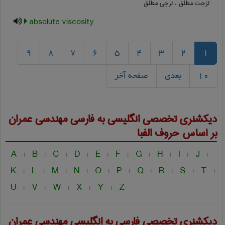
لزجت مطلق ، لزجی مطلق
absolute viscosity
9
8
7
6
5
4
3
2
1
10
بعدی
صفحه آخر
دیکشنری تخصصی انگلیسی به فارسی
مهندسی عمران
بر اساس حروف الفبا
A
B
C
D
E
F
G
H
I
J
|
|
|
|
|
|
|
|
|
|
K
L
M
N
O
P
Q
R
S
T
|
|
|
|
|
|
|
|
|
|
U
V
W
X
Y
Z
|
|
|
|
|
دیکشنری تخصصی فارسی به انگلیسی
مهندسی عمران