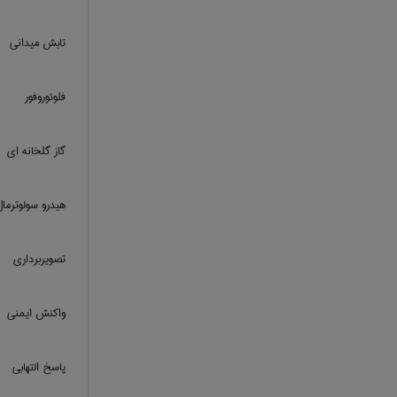
تابش میدانی
فلوئوروفور
گاز گلخانه ای
هیدرو سولوترما
تصویربرداری
واکنش ایمنی
پاسخ التهابی