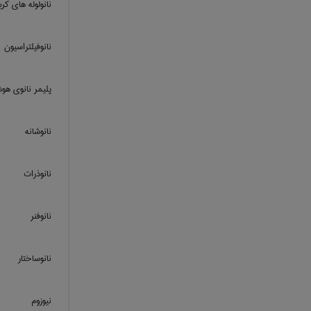
نانولوله های کر
نانوفیلتراسیون
پلیمر نانوی هو
نانوشانه
نانوذرات
نانوفنر
نانوساختار
نیوزوم