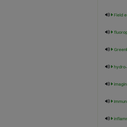
Field 
fluoro
Green
hydro
imagin
Immuno
infla