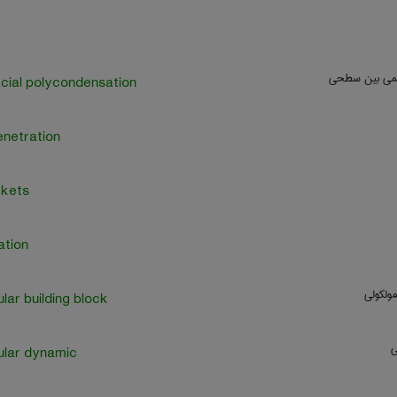
کمی بین سطحی
acial polycondensation
enetration
ckets
ation
ولکولی
lar building block
ي
ular dynamic