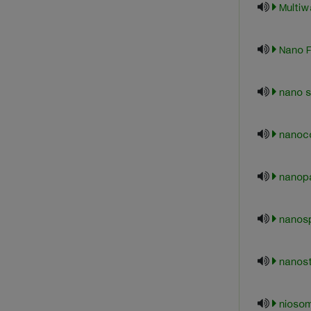
Multiw
Nano F
nano 
nanoc
nanopa
nanosp
nanost
nioso