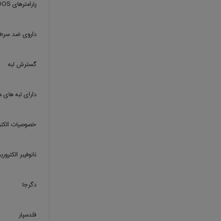
پارامترهای DOS
داروی ضد سرط
گسترش لبه
دارای لبه های م
خصوصیات الکتر
نانوفیبر الکترو
دگرجا
فلدسپار