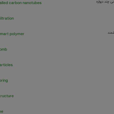
بنی چند دیواره
alled carbon nanotubes
iltration
شمند
smart polymer
omb
rticles
ring
ructure
me