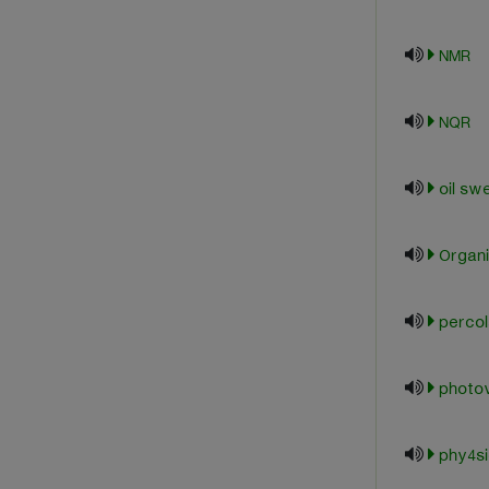
NMR
NQR
oil sw
Organi
percol
photov
phy4si