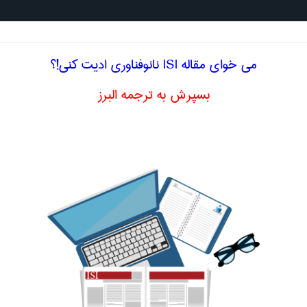
جستجو د
می خوای مقاله ISI نانوفناوری ادیت کنی!؟
بسپرش به ترجمه البرز
خصصی انگلیسی نانوفناوری
n-Gr
tain
ate
ی
al stability