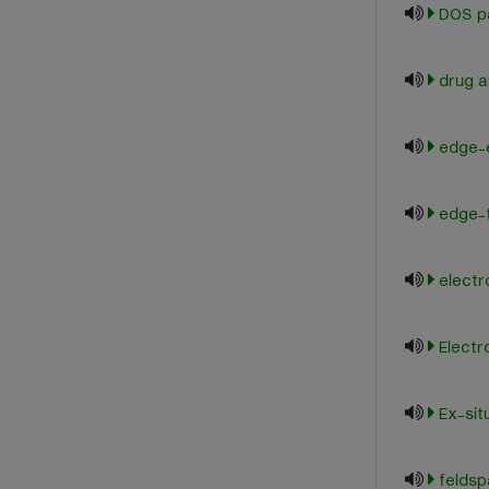
DOS p
drug a
edge-
edge-t
electr
Electr
Ex-sit
feldsp