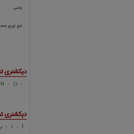
پالسی
تابع توزیع شعا
دیکشنری ت
N
O
|
|
دیکشنری ت
آ
ا
ب
|
|