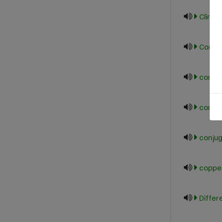
Clinica
Compat
compo
conju
conjug
coppe
Differ