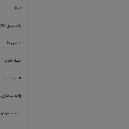
درجا
پلیمرسازی ترا
در هم رفتگی
جلیقۀ نجات
فلزدار کردن
واحد ساختاری م
ديناميک مولکول