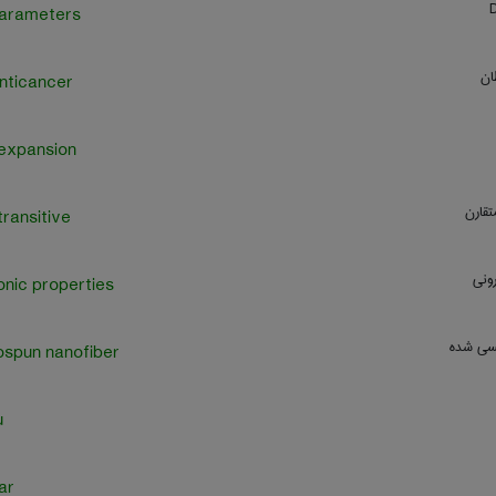
arameters
ان
nticancer
expansion
تقارن
ransitive
ونی
onic properties
ریسی شده
ospun nanofiber
u
ar