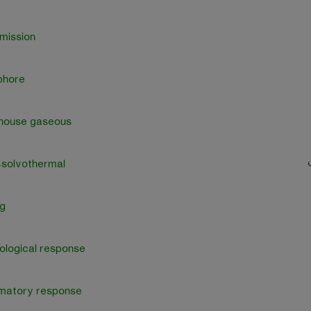
emission
phore
house gaseous
ل
-solvothermal
g
logical response
mmatory response