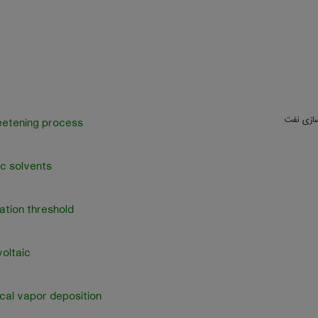
سازی نفت
eetening process
c solvents
ation threshold
oltaic
cal vapor deposition