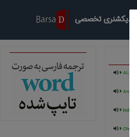
ر دیکشنری تخصصی
Al-Su
Anti-s
bident
Chemic