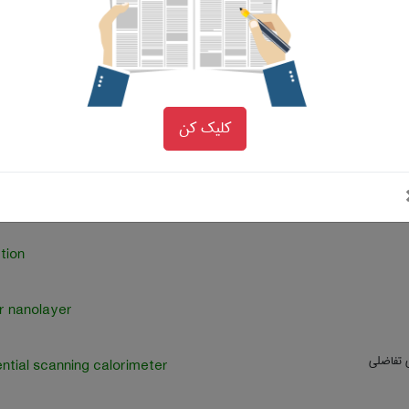
l isolate
ibilizer
کلیک کن
sition
gated polymer
tion
r nanolayer
 تفاضلی
ential scanning calorimeter