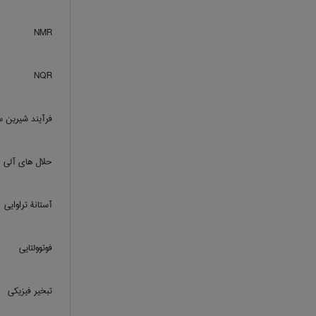
NMR
NQR
فرآیند شیرین 
حلال های آلی
آستانۀ تراوایی
فوتوولتایی
تبخیر فیزیکی