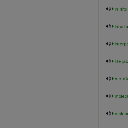
In-situ
Interf
interp
life ja
metall
molecu
molec