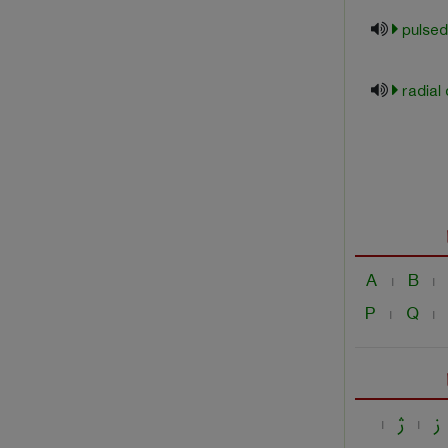
pulsed
radial 
A
B
|
|
P
Q
|
|
ز
ژ
|
|