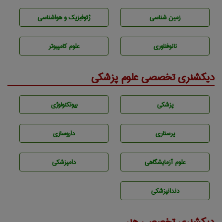
زمين شناسی
ژئوفيزيك و هواشناسی
نانوفناوری
علوم کامپیوتر
دیکشنری تخصصی علوم پزشکی
پزشكی
بيوتكنولوژی
پرستاری
داروسازی
علوم آزمايشگاهی
دامپزشكی
دندانپزشكی