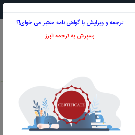
جستجو در
MENU
ترجمه و ویرایش با گواهی نامه معتبر می خوای!؟
بسپرش به ترجمه البرز
معنی DRAW DOWN RATIO
مهندسی پليمر
draw down ratio