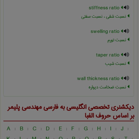
stiffness ratio
نسبت شقی ، نسبت سفتی
swelling ratio
نسبت تورم
taper ratio
نسبت شیب
wall thickness ratio
نسبت ضخامت دیواره
دیکشنری تخصصی انگلیسی به فارسی
مهندسی پليمر
بر اساس حروف الفبا
A
B
C
D
E
F
G
H
I
J
|
|
|
|
|
|
|
|
|
|