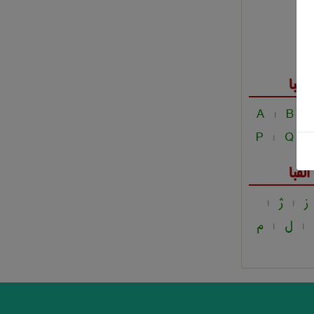
فبا
A
B
|
|
P
Q
|
|
فبا
ز
ژ
|
|
ل
م
|
|