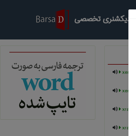
ر دیکشنری تخصصی
xenoge
xeroge
xray
xray d