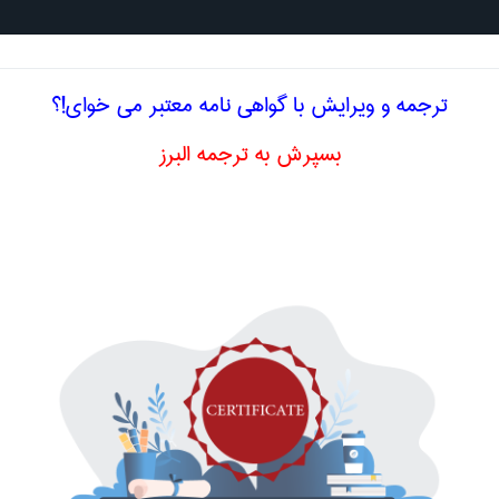
جستجو د
ترجمه و ویرایش با گواهی نامه معتبر می خوای!؟
بسپرش به ترجمه البرز
خصصی انگلیسی مهندسی پليمر حرف X
neic graft
l
شعه ایکس
 ، انکسار پرتو ایکس
iffraction