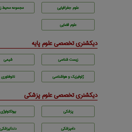
علوم جغرافيايی
مجموعه محيط ز
علوم قضایی
دیکشنری تخصصی علوم پایه
زيست شناسی
شيمی
ژئوفيزيك و هواشناسی
نانوفناوری
دیکشنری تخصصی علوم پزشکی
پزشكی
بيوتكنولوژی
دامپزشكی
دندانپزشكی