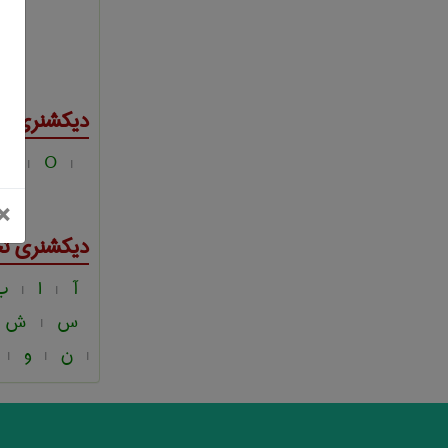
دیکشنری ت
N
O
|
|
بستن
×
دیکشنری ت
آ
ا
ب
|
|
س
ش
|
ن
و
|
|
|