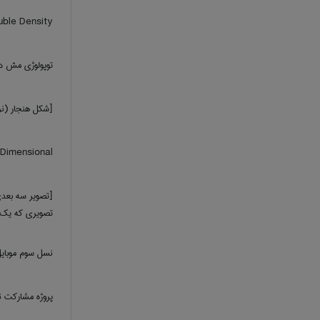
ble Density
توپولوژی مش د
[شکل هنجار (نرمال) د
Three Dimensional
[تصویر سه بعدی
تصویری که یک ی
نسل سوم موبای
پروژه مشارکت 