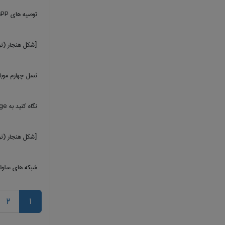
توصیه های 3GPP
[شکل هنجار (نرمال) س
نسل چهارم موبا
نگاه کنید به ‎ fourth-generation language
[شکل هنجار (نرمال) چ
شبکه های سلولی 
2
1