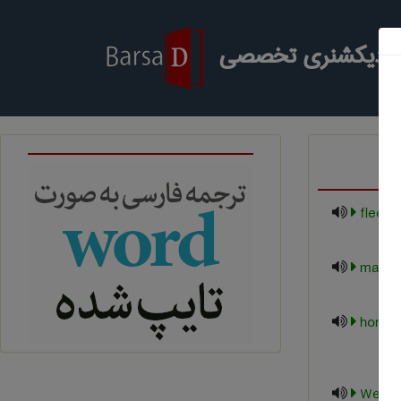
ر دیکشنری تخصصی
‌ fleet
$home