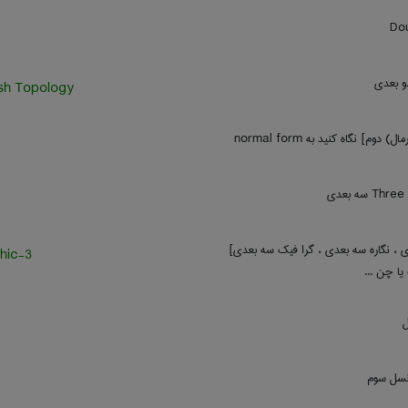
Dou
و بعدی
sh Topology
وم] نگاه کنید به ‎ normal form
 سه بعدی
 ، نگاره سه بعدی ، گرا فیک سه بعدی]
3-d graphic
ا چن ...
ل
نسل سوم