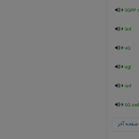
3GPP 
3nf
4G
4gl
4nf
5G cel
صفحه آخر