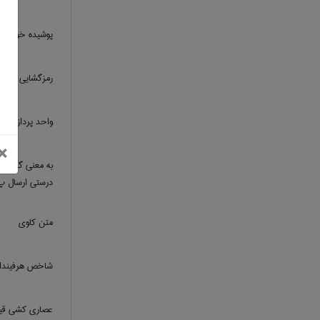
پوشیده خوانی (د
رمزگشایی (داده‌
واحد پردازش گ
بستن
×
به معنی گروه ه
درستی ارسال پ 
متن کاوی
شاخص هرفیندا
عصاری کشی قی