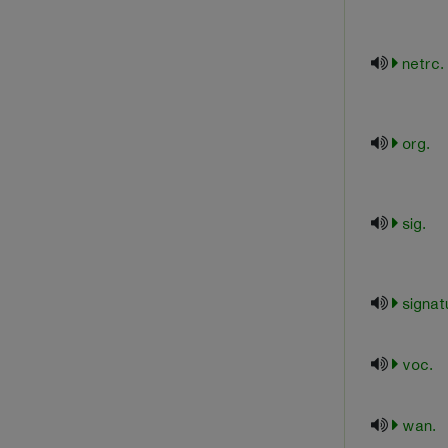
.netrc
.org
.sig
.voc
.wan