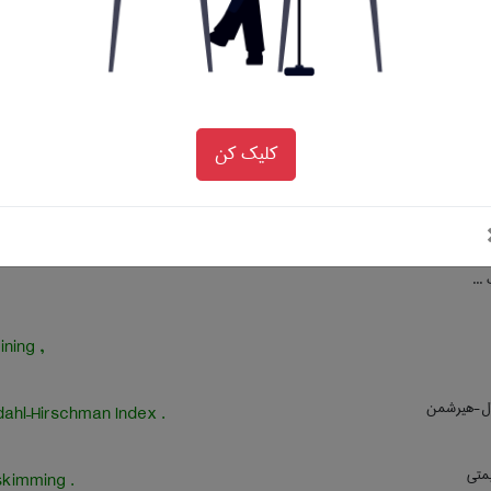
اده ‌ها ، واپوشیده سازی)
(data deciphering)
ها)
(data decryption)
کلیک کن
رافیک
(Graphics processing unit (GPU
ای خبری یوزنت میباشد برای اینکه بخواهیم
...
, text mining
ل-هیرشمن
. Herfindahl–Hirschman Index
متی
. price skimming