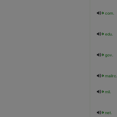
.com
.edu
.gov
.mailr
.mil
.net