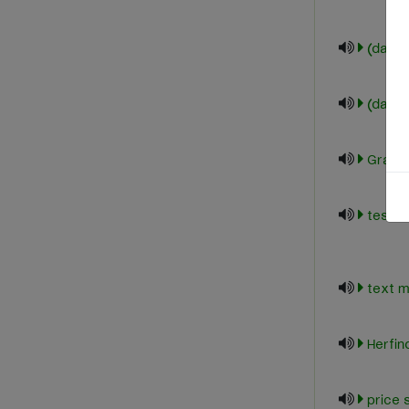
*.test