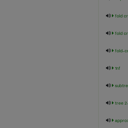
1nf
2-3 