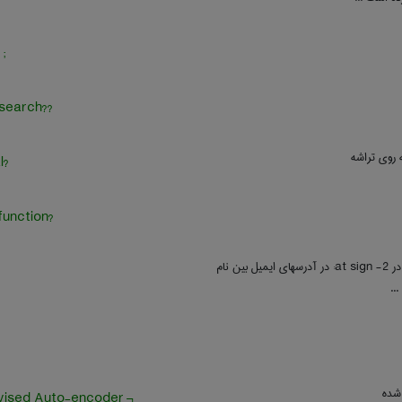
; log file
??meta-search
 روی تراشه
?thereal
?tness function
1- at به معنی در 2- at sign: در آدرسهای ایمیل بین نام
..
 شده
¬ Supervised Auto-encoder