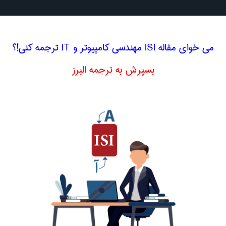
جستجو د
می خوای مقاله ISI مهندسی كامپيوتر و IT ترجمه کنی!؟
بسپرش به ترجمه البرز
خصصی انگلیسی مهندسی كامپيوتر و IT
‌ master
یونیکس نام متغییری است این متغییر به
خصوص ...
( Web of Things (WoT