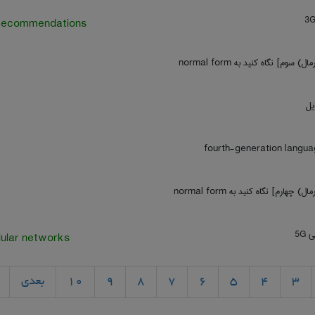
recommendations
وم] نگاه کنید به ‎ normal form
یل
هارم] نگاه کنید به ‎ normal form
5G
lular networks
3
4
5
6
7
8
9
10
بعدی