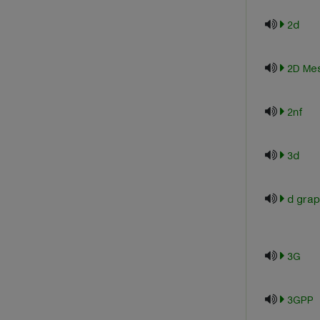
2d
2D Me
2nf
3d
3G
3GPP