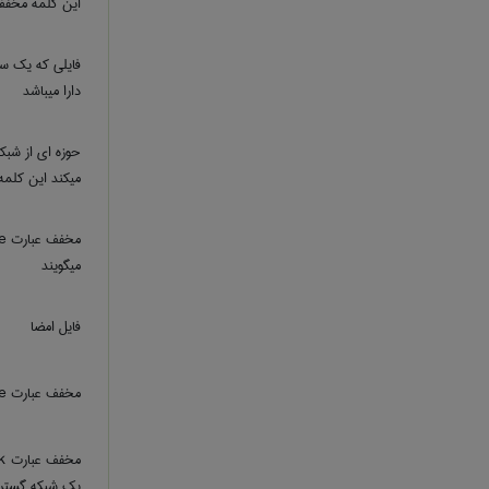
این کلمه مخفف
فایلی که یک سر
دارا میباشد
حوزه ای از شبک
میکند این کلمه
میگویند
فایل امضا
مخفف عبارت ‎ voice میباشد و یک قالب صوتی است
یک شبکه گسترد