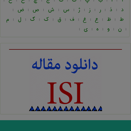
آ
ا
ب
پ
ت
ث
ج
چ
ح
خ
|
|
|
|
|
|
|
|
|
|
د
ذ
ر
ز
ژ
س
ش
ص
ض
|
|
|
|
|
|
|
|
|
ط
ظ
ع
غ
ف
ق
ک
گ
ل
م
|
|
|
|
|
|
|
|
|
ن
و
ه
ی
|
|
|
|
|