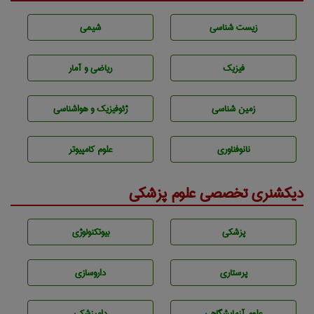
زيست شناسی
شيمی
فیزیک
ریاضی و آمار
زمين شناسی
ژئوفيزيك و هواشناسی
نانوفناوری
علوم کامپیوتر
دیکشنری تخصصی علوم پزشکی
پزشكی
بيوتكنولوژی
پرستاری
داروسازی
علوم آزمايشگاهی
دامپزشكی