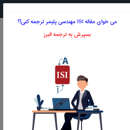
جستجو در
MENU
می خوای مقاله ISI مهندسی پليمر ترجمه کنی!؟
بسپرش به ترجمه البرز
اصطلاحات تخصصی انگلیسی مهندسی پليمر حرف V
خلاء
vaccum
تزریق رزین به کمک خلاء