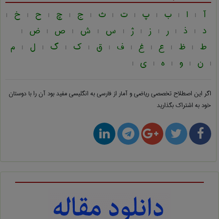
آ
ا
ب
پ
ت
ث
ج
چ
ح
خ
|
|
|
|
|
|
|
|
|
|
د
ذ
ر
ز
ژ
س
ش
ص
ض
|
|
|
|
|
|
|
|
|
ط
ظ
ع
غ
ف
ق
ک
گ
ل
م
|
|
|
|
|
|
|
|
|
ن
و
ه
ی
|
|
|
|
|
اگر این اصطلاح تخصصی
ریاضی و آمار از فارسی به انگلیسی
مفید بود آن را با دوستان
خود به اشتراک بگذارید