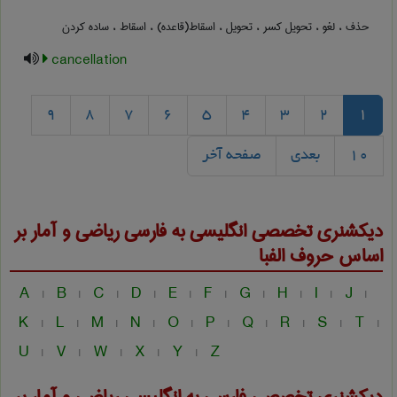
حذف ، لغو ، تحویل کسر ، تحویل ، اسقاط(قاعده) ، اسقاط ، ساده کردن
cancellation
9
8
7
6
5
4
3
2
1
10
بعدی
صفحه آخر
دیکشنری تخصصی انگلیسی به فارسی
ریاضی و آمار
بر
اساس حروف الفبا
A
B
C
D
E
F
G
H
I
J
|
|
|
|
|
|
|
|
|
|
K
L
M
N
O
P
Q
R
S
T
|
|
|
|
|
|
|
|
|
|
U
V
W
X
Y
Z
|
|
|
|
|