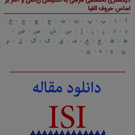
دیکشنری تخصصی فارسی به انگلیسی
ریاضی و آمار
بر
اساس حروف الفبا
آ
ا
ب
پ
ت
ث
ج
چ
ح
خ
|
|
|
|
|
|
|
|
|
|
د
ذ
ر
ز
ژ
س
ش
ص
ض
|
|
|
|
|
|
|
|
|
ط
ظ
ع
غ
ف
ق
ک
گ
ل
م
|
|
|
|
|
|
|
|
|
ن
و
ه
ی
|
|
|
|
|