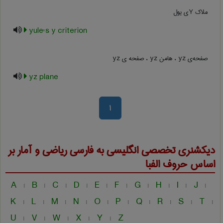
ملاک Yی یول
yule's y criterion
صفحه‌ی yz ، هامن yz ، صفحه ی yz
yz plane
1
دیکشنری تخصصی انگلیسی به فارسی
ریاضی و آمار
بر
اساس حروف الفبا
A
B
C
D
E
F
G
H
I
J
|
|
|
|
|
|
|
|
|
|
K
L
M
N
O
P
Q
R
S
T
|
|
|
|
|
|
|
|
|
|
U
V
W
X
Y
Z
|
|
|
|
|