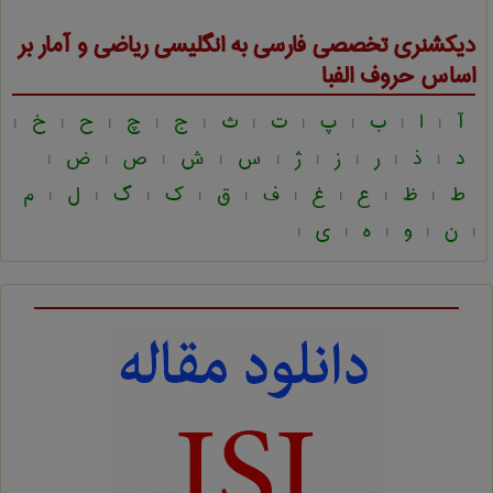
دیکشنری تخصصی فارسی به انگلیسی
ریاضی و آمار
بر
اساس حروف الفبا
آ
ا
ب
پ
ت
ث
ج
چ
ح
خ
|
|
|
|
|
|
|
|
|
|
د
ذ
ر
ز
ژ
س
ش
ص
ض
|
|
|
|
|
|
|
|
|
ط
ظ
ع
غ
ف
ق
ک
گ
ل
م
|
|
|
|
|
|
|
|
|
ن
و
ه
ی
|
|
|
|
|