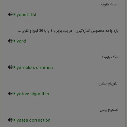
لیست یانوف
yanoff list
یارد واحد مخصوص اندازه‌گیری ، هر یارد برابر با 3 پا یا 36 اینچ و تقری ...
yard
ملاک یارنولد
yarnold's criterion
الگوریتم ییتس
yates' algorithm
تصحیح یتس
yates correction