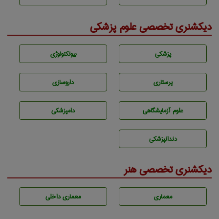
دیکشنری تخصصی علوم پزشکی
پزشكی
بيوتكنولوژی
پرستاری
داروسازی
علوم آزمايشگاهی
دامپزشكی
دندانپزشكی
دیکشنری تخصصی هنر
معماری
معماری داخلی