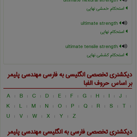
ultimate flexural strength
استحکام خمشی نهایی
ultimate strength
استحکام نهایی
ultimate tensile strength
استحکام کششی نهایی
دیکشنری تخصصی انگلیسی به فارسی
مهندسی پليمر
بر اساس حروف الفبا
A
B
C
D
E
F
G
H
I
J
|
|
|
|
|
|
|
|
|
|
K
L
M
N
O
P
Q
R
S
T
|
|
|
|
|
|
|
|
|
|
U
V
W
X
Y
Z
|
|
|
|
|
دیکشنری تخصصی فارسی به انگلیسی
مهندسی پليمر