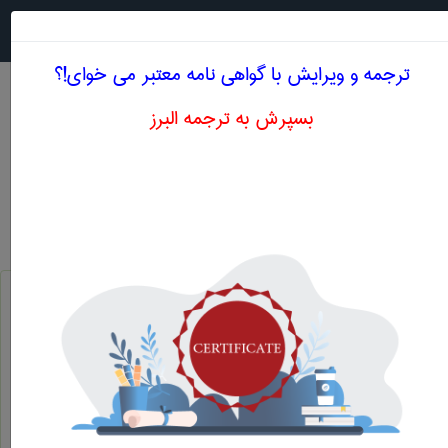
جستجو در
MENU
ترجمه و ویرایش با گواهی نامه معتبر می خوای!؟
بسپرش به ترجمه البرز
معنی HIGH SEMIGLOSS
مهندسی پليمر
high semigloss