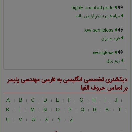
highly oriented grids
میله های بسیار آرایش یافته
low semigloss
فرونیم براق
semigloss
نیم براق
دیکشنری تخصصی انگلیسی به فارسی
مهندسی پليمر
بر اساس حروف الفبا
A
B
C
D
E
F
G
H
I
J
|
|
|
|
|
|
|
|
|
|
K
L
M
N
O
P
Q
R
S
T
|
|
|
|
|
|
|
|
|
|
U
V
W
X
Y
Z
|
|
|
|
|