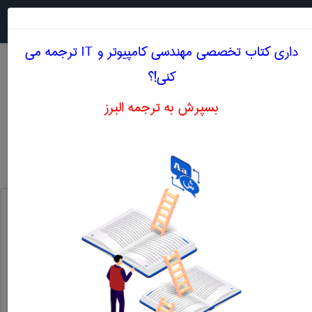
جستجو در
MENU
داری کتاب تخصصی مهندسی كامپيوتر و IT ترجمه می
کنی!؟
بسپرش به ترجمه البرز
معنی 2-3 SUBTREE
مهندسی كامپيوتر و IT
2-3 subtree