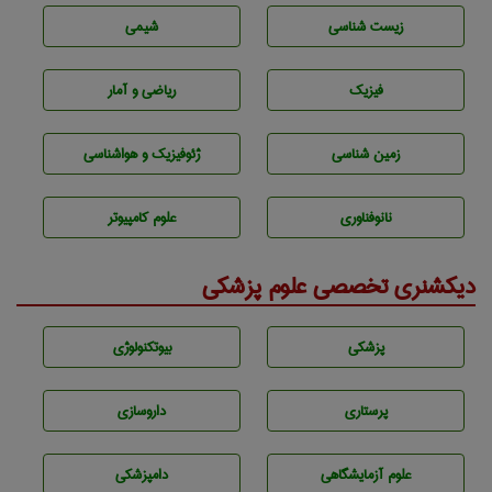
زيست شناسی
شيمی
فیزیک
ریاضی و آمار
زمين شناسی
ژئوفيزيك و هواشناسی
نانوفناوری
علوم کامپیوتر
دیکشنری تخصصی علوم پزشکی
پزشكی
بيوتكنولوژی
پرستاری
داروسازی
علوم آزمايشگاهی
دامپزشكی