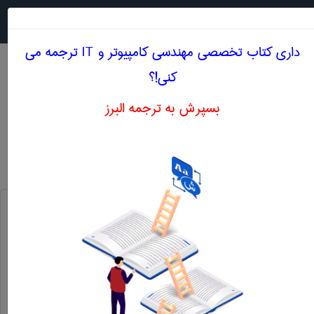
جستجو در
MENU
داری کتاب تخصصی مهندسی كامپيوتر و IT ترجمه می
کنی!؟
بسپرش به ترجمه البرز
معنی .NET
مهندسی كامپيوتر و IT
.net