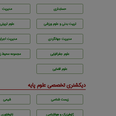
حسابداری
مديريت
تربيت بدنی و علوم ورزشی
علوم تربيتی
مديريت جهانگردی
مديريت اجراي
علوم جغرافيايی
مجموعه محيط ز
علوم قضایی
دیکشنری تخصصی علوم پایه
زيست شناسی
شيمی
ژئوفيزيك و هواشناسی
نانوفناوری