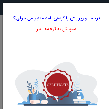
جستجو در
MENU
ترجمه و ویرایش با گواهی نامه معتبر می خوای!؟
بسپرش به ترجمه البرز
اصطلاحات تخصصی انگلیسی پرستاری حرف C
بیماران سرطانی
cancer patients
کانول گذاری