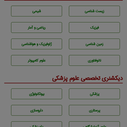
زيست شناسی
شيمی
فیزیک
ریاضی و آمار
زمين شناسی
ژئوفيزيك و هواشناسی
نانوفناوری
علوم کامپیوتر
دیکشنری تخصصی علوم پزشکی
پزشكی
بيوتكنولوژی
پرستاری
داروسازی
علوم آزمايشگاهی
دامپزشكی