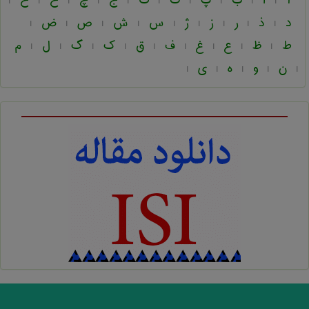
آ
ا
ب
پ
ت
ث
ج
چ
ح
خ
|
|
|
|
|
|
|
|
|
|
د
ذ
ر
ز
ژ
س
ش
ص
ض
|
|
|
|
|
|
|
|
|
ط
ظ
ع
غ
ف
ق
ک
گ
ل
م
|
|
|
|
|
|
|
|
|
ن
و
ه
ی
|
|
|
|
|