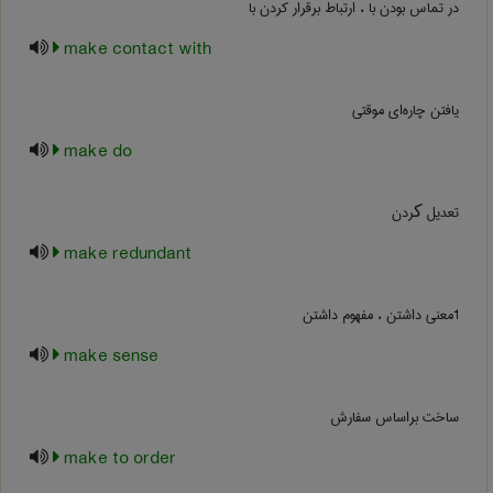
در تماس بودن با ، ارتباط برقرار کردن با
make contact with
یافتن چاره‌ای موقتی
make do
‫ﺗﻌﺪﻳﻞ ﮐﺮدن‬
make redundant
1معنی داشتن ، مفهوم داشتن
make sense
ساخت براساس سفارش
make to order