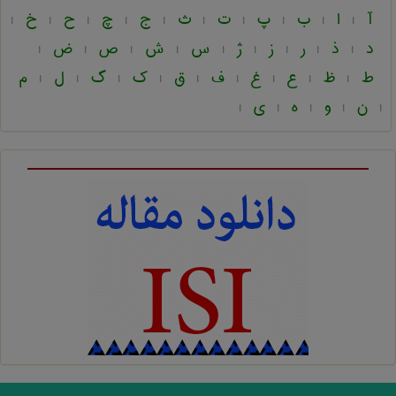
آ
ا
ب
پ
ت
ث
ج
چ
ح
خ
|
|
|
|
|
|
|
|
|
|
د
ذ
ر
ز
ژ
س
ش
ص
ض
|
|
|
|
|
|
|
|
|
ط
ظ
ع
غ
ف
ق
ک
گ
ل
م
|
|
|
|
|
|
|
|
|
ن
و
ه
ی
|
|
|
|
|