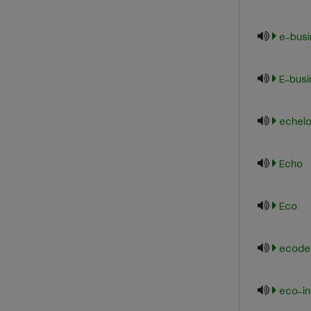
e-bus
E-busi
echel
Echo
Eco
ecode
eco-in