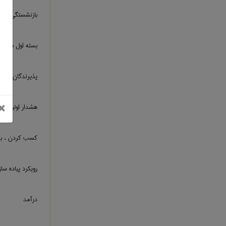
بازنشستگی پیش
بسته اول صبح ر
پذیرندگان اولیه
بستن
×
هشدار اولیه
کسب کردن ، ب
رویکرد پیاده س
درآمد