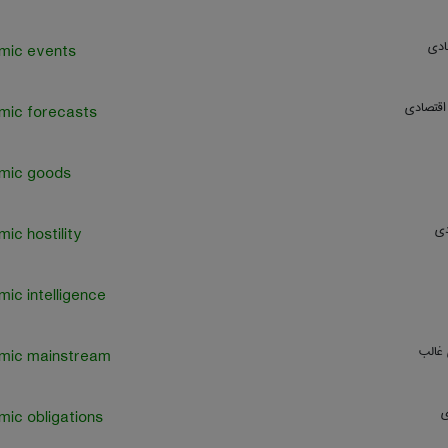
ادی
mic events
اقتصادی
mic forecasts
mic goods
دی
ic hostility
ic intelligence
 غالب
mic mainstream
ی
ic obligations