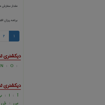
مقدار سفارش م
برنامه ریزان اق
2
1
دیکشنری ت
N
O
|
|
دیکشنری ت
آ
ا
ب
|
|
س
ش
|