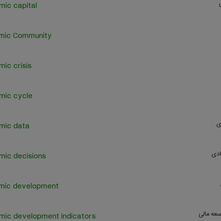
ic capital
mic Community
ic crisis
mic cycle
ی
mic data
ادی
ic decisions
mic development
عه مالی
ic development indicators