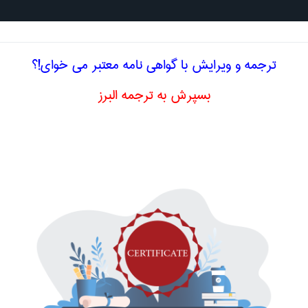
جستجو د
ترجمه و ویرایش با گواهی نامه معتبر می خوای!؟
بسپرش به ترجمه البرز
تخصصی انگلیسی مديريت حرف E
ی (بنگاه با دولت)
merce
ERNMENT
curement
یک، سرویس الکترونیکی
VICE