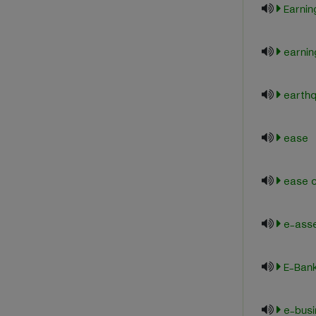
Earni
earnin
earth
ease
ease o
e-ass
E-Bank
e-busi