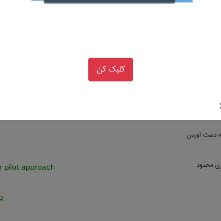
 از موعد
retirement
وز بعد
-next-day package
کلیک کن
angelists
warning
ه دست آوردن
ازی محدود
r pilot approach
g