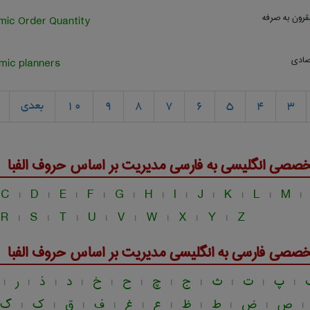
قرون به صرفه
ic Order Quantity
تصادی
mic planners
3
4
5
6
7
8
9
10
بعدی
خصصی انگلیسی به فارسی
مديريت
بر اساس حروف الفبا
C
D
E
F
G
H
I
J
K
L
M
|
|
|
|
|
|
|
|
|
|
|
R
S
T
U
V
W
X
Y
Z
|
|
|
|
|
|
|
|
خصصی فارسی به انگلیسی
مديريت
بر اساس حروف الفبا
پ
ت
ث
ج
چ
ح
خ
د
ذ
ر
|
|
|
|
|
|
|
|
|
|
|
ص
ض
ط
ظ
ع
غ
ف
ق
ک
گ
|
|
|
|
|
|
|
|
|
|