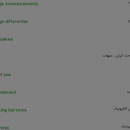
د
ngs Announcements
ی
gs differential
quakes
احت کرئن ، سهولت
f use
کی
essment
 الکترونیک
ing Services
رونیک
ness