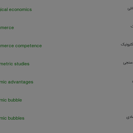
ختی
ical economics
ک
merce
کترونيک
merce competence
دسنجی
etric studies
mic advantages
mic bubble
ادی
mic bubbles