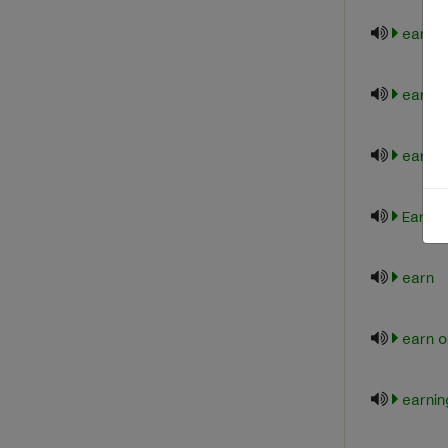
early 
early
earlyv
Early-
earn
earn o
earnin