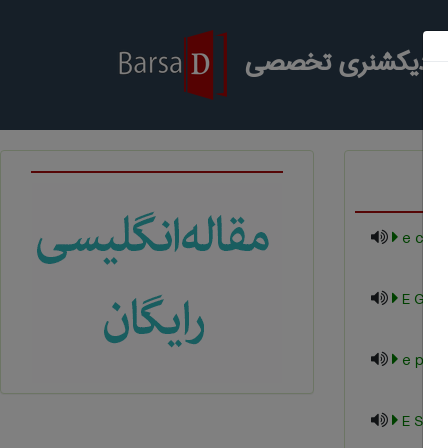
ر دیکشنری تخصصی
e com
E GOV
e pro
E SER