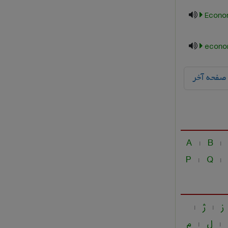
Econom
econo
صفحه آخر
A
B
|
|
P
Q
|
|
ز
ژ
|
|
ل
م
|
|