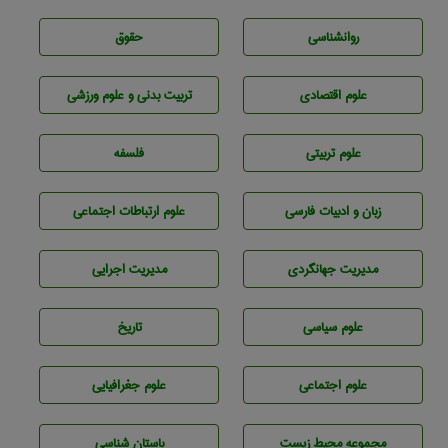
روانشناسی
حقوق
علوم اقتصادی
تربيت بدنی و علوم ورزشی
علوم تربيتی
فلسفه
زبان و ادبيات فارسی
علوم ارتباطات اجتماعی
مديريت جهانگردی
مديريت اجرايی
علوم سياسی
تاريخ
علوم اجتماعی
علوم جغرافيايی
مجموعه محيط زيست
باستان شناسی