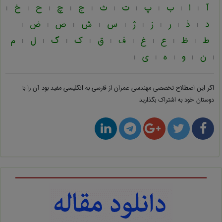
آ
ا
ب
پ
ت
ث
ج
چ
ح
خ
|
|
|
|
|
|
|
|
|
|
د
ذ
ر
ز
ژ
س
ش
ص
ض
|
|
|
|
|
|
|
|
|
ط
ظ
ع
غ
ف
ق
ک
گ
ل
م
|
|
|
|
|
|
|
|
|
ن
و
ه
ی
|
|
|
|
|
اگر این اصطلاح تخصصی
مهندسی عمران از فارسی به انگلیسی
مفید بود آن را با
دوستان خود به اشتراک بگذارید