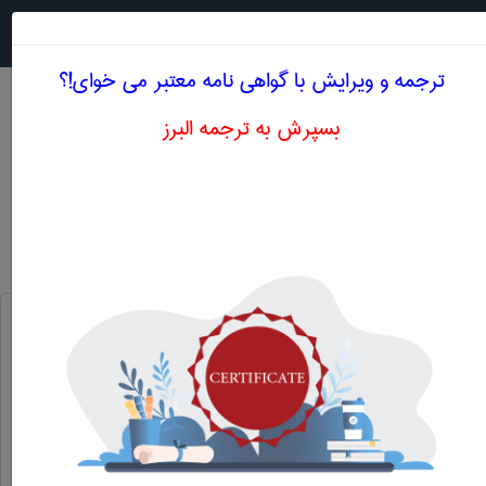
جستجو در
MENU
ترجمه و ویرایش با گواهی نامه معتبر می خوای!؟
بسپرش به ترجمه البرز
معادل انگلیسی موج با حجم ثابت
مهندسی عمران
موج با حجم ثابت