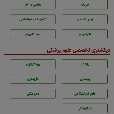
فیزیک
ریاضی و آمار
زمين شناسی
ژئوفيزيك و هواشناسی
نانوفناوری
علوم کامپیوتر
دیکشنری تخصصی علوم پزشکی
پزشكی
بيوتكنولوژی
پرستاری
داروسازی
علوم آزمايشگاهی
دامپزشكی
دندانپزشكی