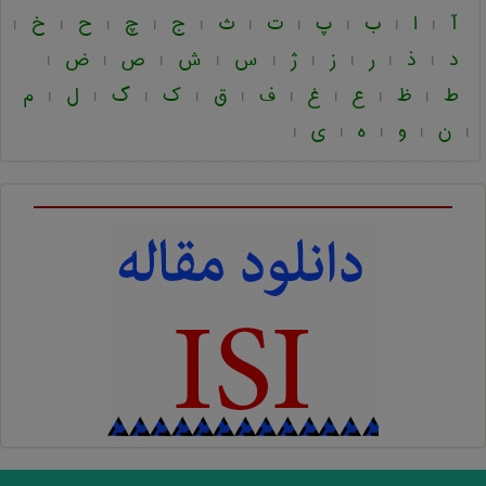
آ
ا
ب
پ
ت
ث
ج
چ
ح
خ
|
|
|
|
|
|
|
|
|
|
د
ذ
ر
ز
ژ
س
ش
ص
ض
|
|
|
|
|
|
|
|
|
ط
ظ
ع
غ
ف
ق
ک
گ
ل
م
|
|
|
|
|
|
|
|
|
ن
و
ه
ی
|
|
|
|
|