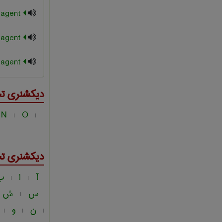
transfer agent
waterproofing agent
wetting agent
دیکشنری ت
N
O
|
|
دیکشنری ت
آ
ا
ب
|
|
س
ش
|
ن
و
|
|
|