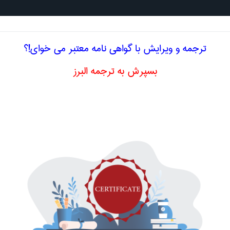
جستجو د
ترجمه و ویرایش با گواهی نامه معتبر می خوای!؟
بسپرش به ترجمه البرز
يمر
عامل عقیم ساز(زنجیر شکسته) ،
masticating 
اصلاح و بهبو
عامل ورزش
ا اصطلاح تخصصی
انگلیسی MASTICATING AGENT
عامل جذب