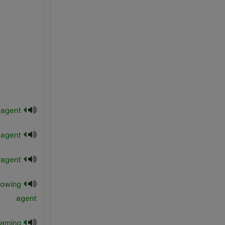
bonding agent
chain transfer agent
chelating agent
lowing
agent
oaming