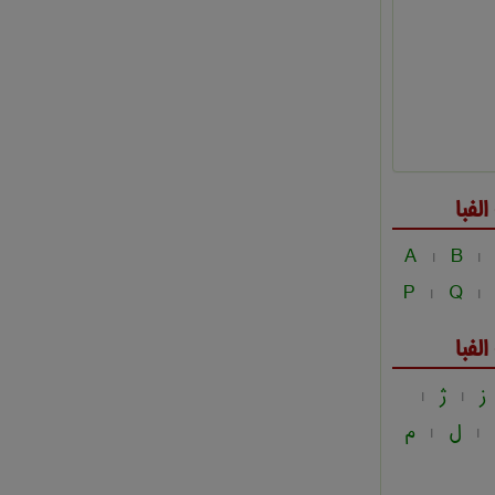
فبا
A
B
|
|
P
Q
|
|
فبا
ز
ژ
|
|
ل
م
|
|