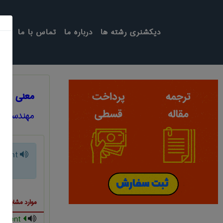
دیکشنری رشته ها
درباره ما
تماس با ما
معنی MASTICATING AGENT
مهندسی پل
agent
موارد مشابه ب
absorbing agent