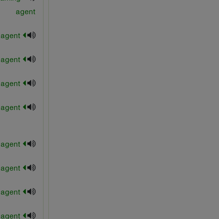
agent
coupling agent
curing agent
dispersing agent
dusting agent
finishing agent
flatting agent
foaming agent
low profile agent