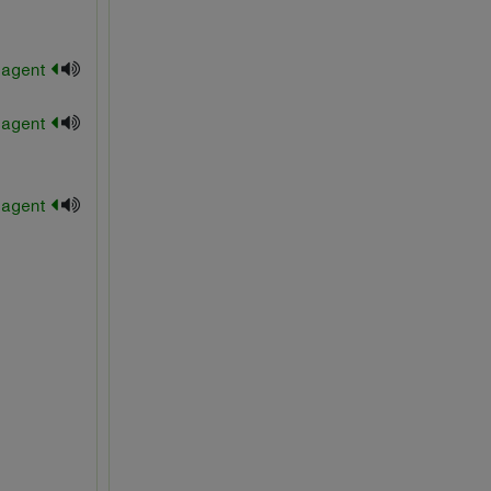
antimicrobial agent
antistatic agent
blowing agent