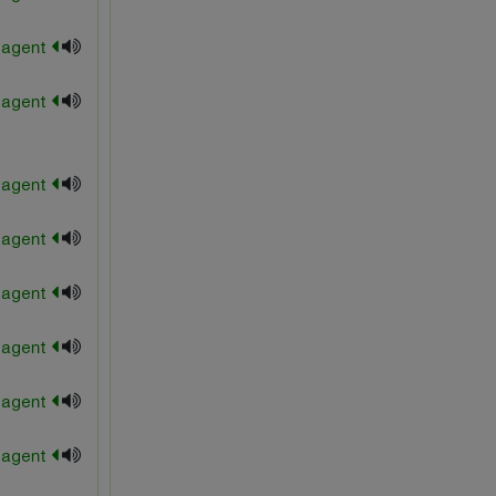
modifying agent
mold release agent
nucleating agent
parting agent
pelletizing agent
precipitating agent
release agent
sensitizing agent