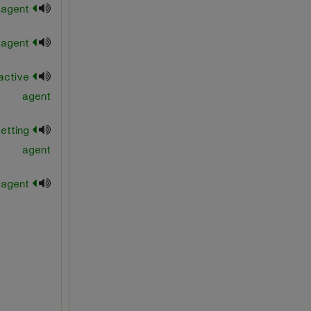
slip agent
staining agent
active
agent
etting
agent
surfacing agent