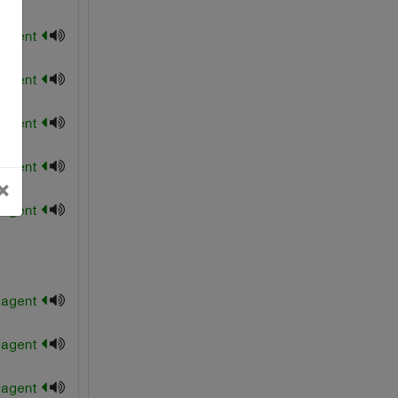
acetylating agent
addition agent
alkylating agent
alkylation agent
بستن
×
antiblocking agent
anticoagelant agent
anticrease agent
antihalation agent