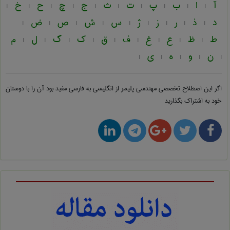
آ
ا
ب
پ
ت
ث
ج
چ
ح
خ
|
|
|
|
|
|
|
|
|
|
د
ذ
ر
ز
ژ
س
ش
ص
ض
|
|
|
|
|
|
|
|
|
ط
ظ
ع
غ
ف
ق
ک
گ
ل
م
|
|
|
|
|
|
|
|
|
ن
و
ه
ی
|
|
|
|
|
اگر این اصطلاح تخصصی
مهندسی پليمر از انگلیسی به فارسی
مفید بود آن را با دوستان
خود به اشتراک بگذارید