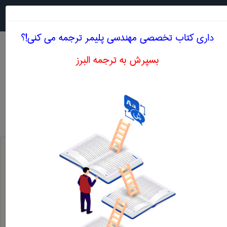
جستجو در
MENU
داری کتاب تخصصی مهندسی پليمر ترجمه می کنی!؟
بسپرش به ترجمه البرز
معنی IN SITU POLYMERIZATION
مهندسی پليمر
in situ polymerization