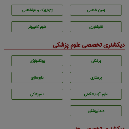
زمين شناسی
ژئوفيزيك و هواشناسی
نانوفناوری
علوم کامپیوتر
دیکشنری تخصصی علوم پزشکی
پزشكی
بيوتكنولوژی
پرستاری
داروسازی
علوم آزمايشگاهی
دامپزشكی
دندانپزشكی