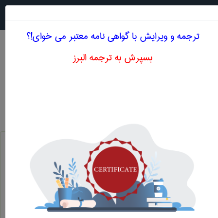
جستجو در
MENU
ترجمه و ویرایش با گواهی نامه معتبر می خوای!؟
بسپرش به ترجمه البرز
معنی HEATED ORIFICE
مهندسی پليمر
heated orifice