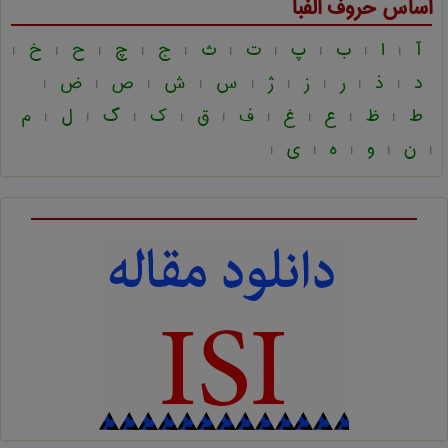
اساس حروف الفبا
آ
ا
ب
پ
ت
ث
ج
چ
ح
خ
|
|
|
|
|
|
|
|
|
|
د
ذ
ر
ز
ژ
س
ش
ص
ض
|
|
|
|
|
|
|
|
|
ط
ظ
ع
غ
ف
ق
ک
گ
ل
م
|
|
|
|
|
|
|
|
|
ن
و
ه
ی
|
|
|
|
|