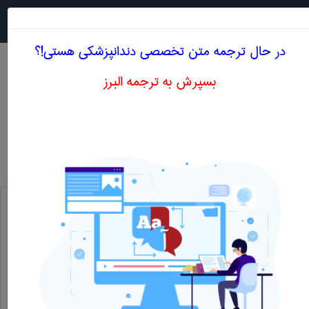
جستجو در
MENU
در حال ترجمه متن تخصصی دندانپزشكی هستی!؟
بسپرش به ترجمه البرز
اصطلاحات تخصصی انگلیسی دندانپزشكی حرف R
سندروم رینود
Raynaud’s syndrome
معالجه ریشه دندان ، درمان ریشه دندان ، معالجه ریشه ، اندو ، روت کانال ...