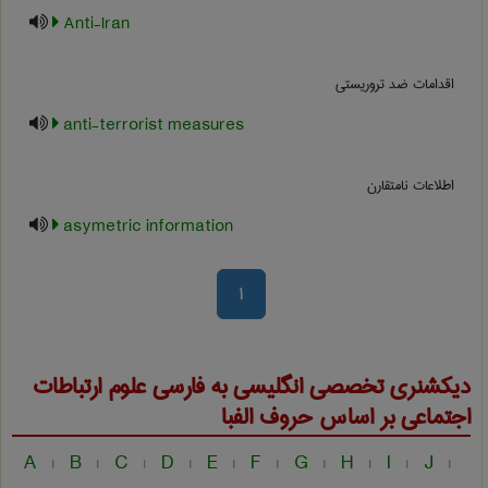
Anti-Iran
اقدامات ضد تروريستي
anti-terrorist measures
اطلاعات نامتقارن
asymetric information
1
دیکشنری تخصصی انگلیسی به فارسی
علوم ارتباطات
اجتماعی
بر اساس حروف الفبا
A
B
C
D
E
F
G
H
I
J
|
|
|
|
|
|
|
|
|
|