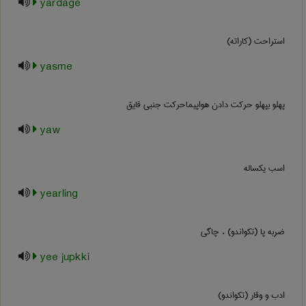
yardage
استراحت (کاراته)
yasme
پهلو بپهلو حرکت دادن هواپیماحرکت جنبی قایق
yaw
اسب یکساله
yearling
ضربه پا (تکواندو) ، چاگی
yee jupkki
ادب و وقار (تکواندو)