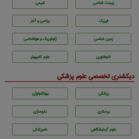
زيست شناسی
شيمی
فیزیک
ریاضی و آمار
زمين شناسی
ژئوفيزيك و هواشناسی
نانوفناوری
علوم کامپیوتر
دیکشنری تخصصی علوم پزشکی
پزشكی
بيوتكنولوژی
پرستاری
داروسازی
علوم آزمايشگاهی
دامپزشكی