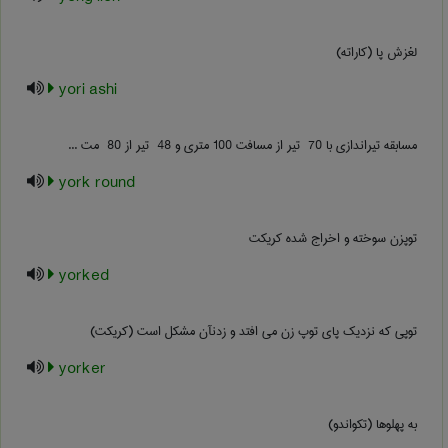
لغزش پا (کاراته)
yori ashi
مسابقه تیراندازی با ‎ 70 تیر از مسافت ‎100 متری و ‎ 48 تیر از ‎ 80 مت ...
york round
توپزن سوخته و اخراج شده کریکت
yorked
توپی که نزدیک پای توپ زن می افتد و زدنآن مشکل است (کریکت)
yorker
به پهلوها (تکواندو)