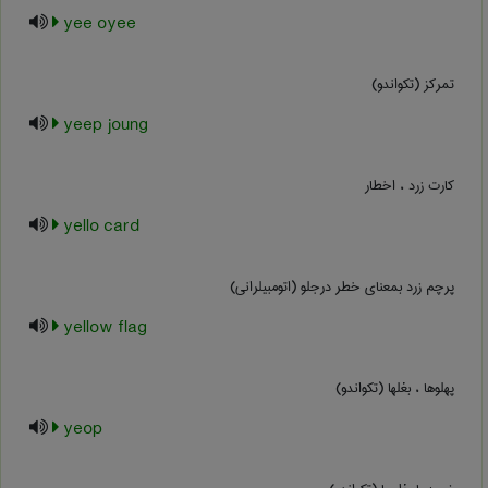
yee oyee
تمرکز (تکواندو)
yeep joung
کارت زرد ، اخطار
yello card
پرچم زرد بمعنای خطر درجلو (اتومبیلرانی)
yellow flag
پهلوها ، بغلها (تکواندو)
yeop