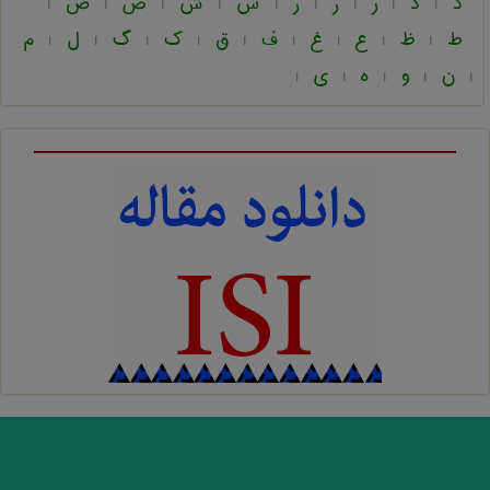
د
ذ
ر
ز
ژ
س
ش
ص
ض
|
|
|
|
|
|
|
|
|
ط
ظ
ع
غ
ف
ق
ک
گ
ل
م
|
|
|
|
|
|
|
|
|
ن
و
ه
ی
|
|
|
|
|