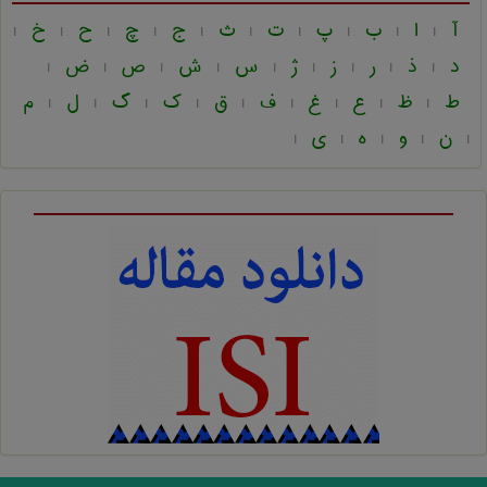
آ
ا
ب
پ
ت
ث
ج
چ
ح
خ
|
|
|
|
|
|
|
|
|
|
د
ذ
ر
ز
ژ
س
ش
ص
ض
|
|
|
|
|
|
|
|
|
ط
ظ
ع
غ
ف
ق
ک
گ
ل
م
|
|
|
|
|
|
|
|
|
ن
و
ه
ی
|
|
|
|
|