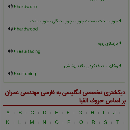
hardware
چوب سخت ، سخت چوب ، چوب جنگلی ، چوب سفت
hardwood
بازسازی رویه
resurfacing
روکاری ، صاف کردن ، لایه پوششی
surfacing
دیکشنری تخصصی انگلیسی به فارسی
مهندسی عمران
بر اساس حروف الفبا
A
B
C
D
E
F
G
H
I
J
|
|
|
|
|
|
|
|
|
|
K
L
M
N
O
P
Q
R
S
T
|
|
|
|
|
|
|
|
|
|