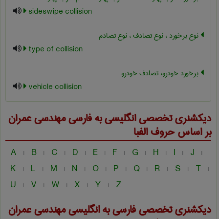
sideswipe collision
نوع برخورد ، نوع تصادف ، نوع تصادم
type of collision
برخورد خودرو، تصادف خودرو
vehicle collision
دیکشنری تخصصی انگلیسی به فارسی
مهندسی عمران
بر اساس حروف الفبا
A
B
C
D
E
F
G
H
I
J
|
|
|
|
|
|
|
|
|
|
K
L
M
N
O
P
Q
R
S
T
|
|
|
|
|
|
|
|
|
|
U
V
W
X
Y
Z
|
|
|
|
|
دیکشنری تخصصی فارسی به انگلیسی
مهندسی عمران