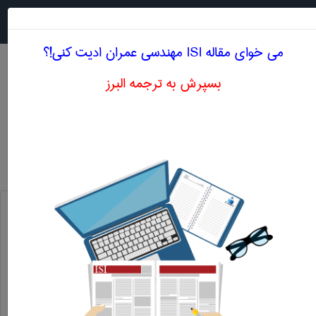
جستجو در
MENU
می خوای مقاله ISI مهندسی عمران ادیت کنی!؟
بسپرش به ترجمه البرز
معنی FACE-CENTERED CUBIC SPACE
LATTIC
مهندسی عمران