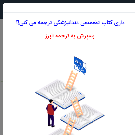
جستجو در
MENU
داری کتاب تخصصی دندانپزشكی ترجمه می کنی!؟
بسپرش به ترجمه البرز
معنی BACTRIUM
دندانپزشكی
bactrium