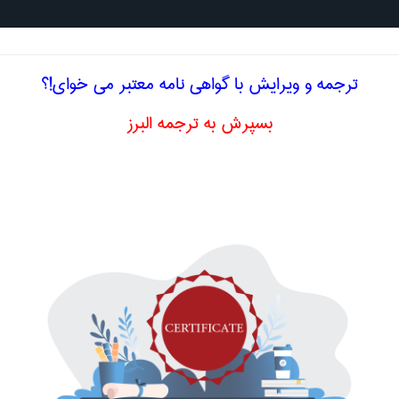
جستجو د
ترجمه و ویرایش با گواهی نامه معتبر می خوای!؟
بسپرش به ترجمه البرز
تخصصی انگلیسی حقوق حرف M
یی
me transport
ین
ut a ground
t
ریدار جزء در بازار
t demand schedule