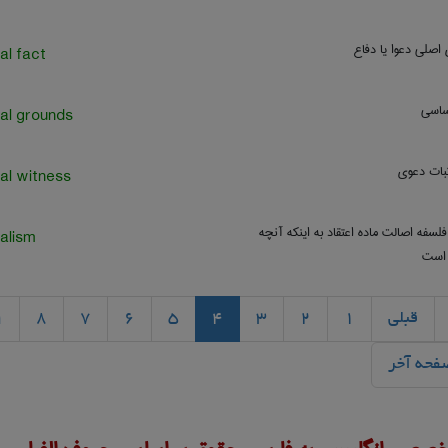
 اصلی دعوا یا دفاع
al fact
اساسی
al grounds
ثبات دعوی
al witness
لسفه اصالت ماده اعتقاد به اینکه آنچه
alism
 است
قبلی
1
2
3
4
5
6
7
8
9
فحه آخر