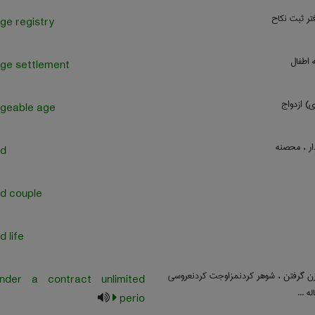
فتر ثبت نکاح
ge registry
ه اطفال
ge settlement
ی) ازدواج
ageable age
ار ، محصنه
ed
d couple
d life
 زن گرفتن ، شوهر کردنمزاوجت کردنعروسی
nder a contract unlimited
ه ...
perio