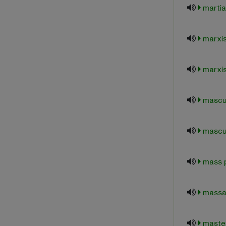
martial
marxi
marxi
mascul
mascu
mass p
massac
maste