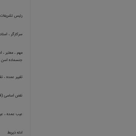
رئیس تشریفات
سرکارگر ، استاد 
مهم ، معتبر ، ا
جنسماده اسن ..
تغییر عمده ، ت
نقض اساسی (قرا
عیب عمده ، ع
ادله ذیربط