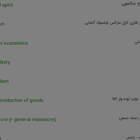
وح جنگجویی
 spirit
کری کارل مارکس فیلسوف آلمانی
sm
ستی
st economics
inity
lism
 تولید توده وار کالا
roduction of goods
ر دسته جمعی
re (= general massacre)
م ، رئیس
r