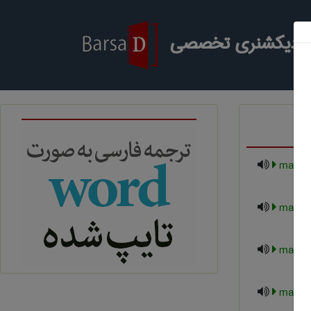
ر دیکشنری تخصصی
mariti
mark o
marke
marke