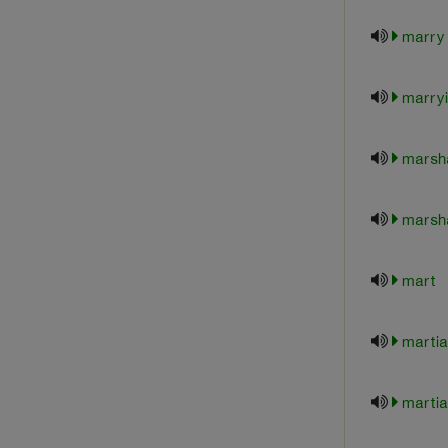
marry 
marry
marsh
marsha
mart
martia
martia