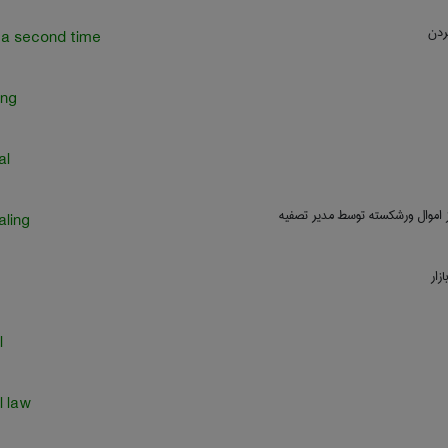
ردن
a second time
ing
al
 اموال ورشکسته توسط مدیر تصفیه
ling
ازار
l
l law