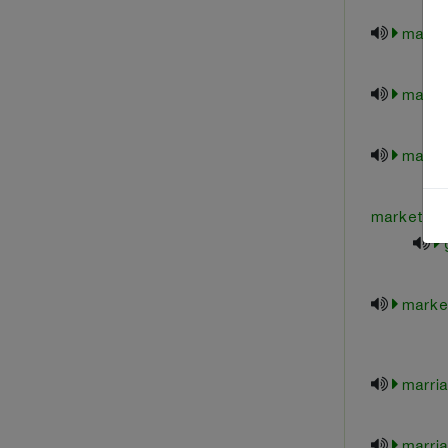
market
marke
marke
marketable
marke
marri
marria