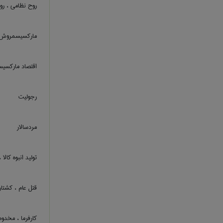
روح نظامی ، ر
مارکسیسمروش ف
اقتصاد مارکسی
رجولیت
مردسالار
تولید انبوه کالا ،
قتل عام ، کشتا
کارفرما ، مخدو