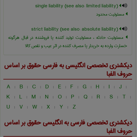
single liability (see also: limited liability)
مسئولیت محدود
strict liability (see also: absolute liability)
مسئولیت حادثه ، مسئولیت تولید کننده یا فروشنده در قبال هرگونه
خسارت وارده به خریدار یا مصرف کننده در اثر عیب و نقص کالا
دیکشنری تخصصی انگلیسی به فارسی
حقوق
بر اساس
حروف الفبا
A
B
C
D
E
F
G
H
I
J
|
|
|
|
|
|
|
|
|
|
K
L
M
N
O
P
Q
R
S
T
|
|
|
|
|
|
|
|
|
|
U
V
W
X
Y
Z
|
|
|
|
|
دیکشنری تخصصی فارسی به انگلیسی
حقوق
بر اساس
حروف الفبا